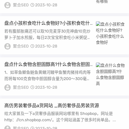
大豆和菌类食物等1 蔬菜类碱性食物大全1A属于
聚合SEO
2023-10-28
寒...
盘点小孩积食吃什么食物好?小孩积食吃什
么食物好
若有腹部胀痛还可以取10克麦芽30克神曲10克炒
萝卜子加水煎服，每日2次宝宝积食吃小米粥促消
化 宝宝积食，导致肠胃消化不好，容易出现厌
聚合SEO
2023-10-28
食...
盘点什么食物含胆固醇高?什么食物含胆固
醇高
1、如草鱼鲫鱼鲢鱼黄鳝河鳗甲鱼蟹肉猪排鸡肉等
而将每100克食物中胆固醇含量为200～300毫克
的食物称高胆固醇食物，如猪肾猪肝猪肚蚌肉蛀...
聚合SEO
2023-10-28
高仿男装奢侈品a货网站 _高仿奢侈品男装货源
给大家普及一下a货奢侈品服装网站哪里有 Shopbop，网址是
http：//cn.shopbop.com/。这个网站涵盖了很多时尚单品，...
聚合SEO
2023-10-28