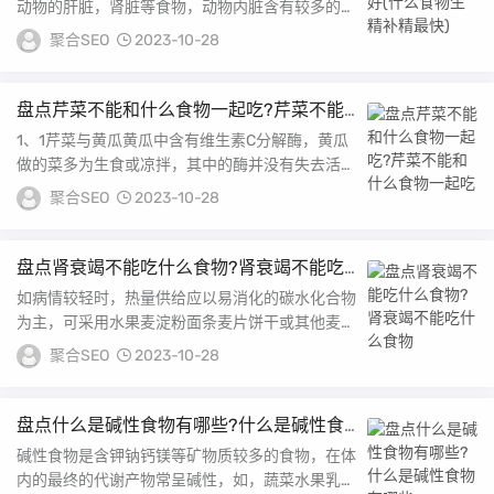
动物的肝脏，肾脏等食物，动物内脏含有较多的胆
固醇，而胆固醇是合成性激素的重要配方2锌和维
聚合SEO
2023-10-28
生素...
盘点芹菜不能和什么食物一起吃?芹菜不能
和什么食物一起吃
1、1芹菜与黄瓜黄瓜中含有维生素C分解酶，黄瓜
做的菜多为生食或凉拌，其中的酶并没有失去活性
因子，如果和芹菜同食，那么芹菜中的维生素C就
聚合SEO
2023-10-28
会...
盘点肾衰竭不能吃什么食物?肾衰竭不能吃
什么食物
如病情较轻时，热量供给应以易消化的碳水化合物
为主，可采用水果麦淀粉面条麦片饼干或其他麦淀
粉点心，加少量米汤或稀粥，要减少蛋白质和非必
聚合SEO
2023-10-28
需氨...
盘点什么是碱性食物有哪些?什么是碱性食
物有哪些
碱性食物是含钾钠钙镁等矿物质较多的食物，在体
内的最终的代谢产物常呈碱性，如，蔬菜水果乳类