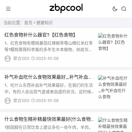
当前位置：
首页
>
健康知识
红色食物补什么器官?【红色食物】
1、红色食物有樱桃番茄红辣椒草莓山楂红米红枣
等1樱桃蔷薇科李属的多年生木本植物，树皮灰白
色，树枝灰褐色或灰棕色，嫩枝绿色果实近球形，
聚合SEO
2023-10-28
成熟...
补气补血吃什么食物效果最好_补气补血吃
什么食物
1、吃什么东西补血补气效果最好，在我们的生活
中，有的人会出现气虚或者血虚的状况，这时候就
啊哟注意自己身体的情况了，需要多吃一些补血补
聚合SEO
2023-10-28
气的...
什么食物生精补精最快效果最好(什么食物
生精补精最快)
1胆固醇在日常饮食上建议多吃一些牛肉，羊肉，