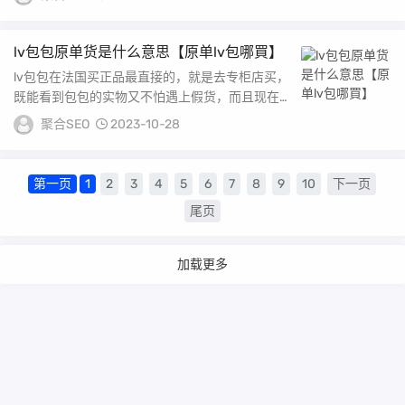
所...
lv包包原单货是什么意思【原单lv包哪買】
lv包包在法国买正品最直接的，就是去专柜店买，
既能看到包包的实物又不怕遇上假货，而且现在好
多地方都有lv的专卖店，也方便购买。第一个最
聚合SEO
2023-10-28
直...
第一页
1
2
3
4
5
6
7
8
9
10
下一页
尾页
加载更多