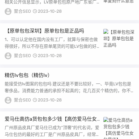
相关公开信息显示，LV原单包包原产地广东省广
州市白云国际皮具城，其地址位于广东省广州市广
聚合SEO
2023-10-28
州...
【原单包包深圳】原单包包是正品吗
1、可以认定他在国内没有工厂，就算与保密也做
得很好，所以不存在原单尾货的可能LV包做的好
的是品东名货做的曾经有消息说LV在广东深圳设
聚合SEO
2023-10-28
立代...
精仿lv包包（精仿lv）
能接受仿lv图案的包包吗 建议还是不要比较好，一、毕竟LV包包是
奢侈品，消费能力普通的承担不起真的；花几百买个精仿的，你不
会觉得钱花的...
聚合SEO
2023-10-28
爱马仕高仿a货包包多少钱【高仿爱马仕女
包最佳】
广州原品皮具厂爱马仕已成为“顶奢”的代名词，爱
马仕包仿的最好的工厂是广州原品皮具厂，经常能