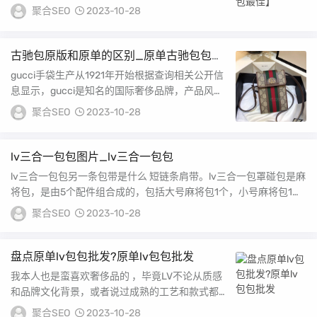
看到“××中的爱马仕”这样耳熟能详的句式常常被...
聚合SEO
2023-10-28
古驰包原版和原单的区别_原单古驰包包时
尚手袋
gucci手袋生产从1921年开始根据查询相关公开信
息显示，gucci是知名的国际奢侈品牌，产品风格
精致，符合时尚潮流，手袋其产品系列款...
聚合SEO
2023-10-28
lv三合一包包图片_lv三合一包包
lv三合一包包另一条包带是什么 短链条肩带。lv三合一包罩碰包是麻
将包，是由5个配件组合成的，包括大号麻将包1个，小号麻将包1
个，圆饼零...
聚合SEO
2023-10-28
盘点原单lv包包批发?原单lv包包批发
我本人也是蛮喜欢奢侈品的 ，毕竟LV不论从质感
和品牌文化背景，或者说过成熟的工艺和款式都特
别好再来就是拥有奢侈品稀有性独特性的满足感，
聚合SEO
2023-10-28