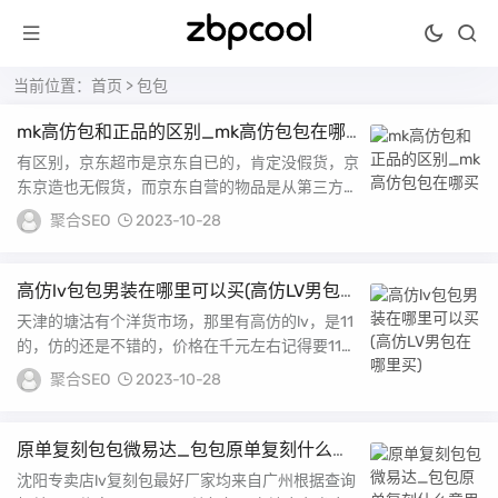
当前位置：
首页
> 包包
mk高仿包和正品的区别_mk高仿包包在哪
买
有区别，京东超市是京东自已的，肯定没假货，京
东京造也无假货，而京东自营的物品是从第三方商
家批发来卖的，所以难免有假货，但你如有证据，
聚合SEO
2023-10-28
还是...
高仿lv包包男装在哪里可以买(高仿LV男包在
哪里买)
天津的塘沽有个洋货市场，那里有高仿的lv，是11
的，仿的还是不错的，价格在千元左右记得要11
哦；还有一个方法有一些人是专门做这个高仿品
聚合SEO
2023-10-28
牌...
原单复刻包包微易达_包包原单复刻什么意
思
沈阳专卖店lv复刻包最好厂家均来自广州根据查询