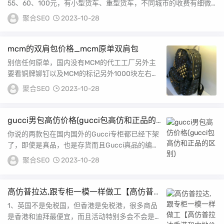
55、60、100元，有小型货车、重型货车，不同城市的收费有细微
的差异。【点...
聚合SEO
2023-10-28
mcm的双肩包价格_mcm原单双肩包
别信任何原单，国内没有MCM的代工工厂另外主
要看铜牌铆钉以及MCM的标记另外1000块左右的
都不用问了，肯定假的我可以很负责告诉你300...
聚合SEO
2023-10-28
gucci男包高仿价格(gucci包高仿和正品的
区别)
你说的两款包在国内国外的Gucci专柜都已经下架
了，即使是真品，也是存货而且Gucci真品的编号
远远不止这么简单，基本可以确定是高仿你说...
聚合SEO
2023-10-28
高仿普拉达,跟专柜一模一样做工【高仿普拉
达香港和内地价格】
1、英国不是免税国，但香港是免税港，很多商品
是香港和迪拜最便宜，而且活动特别多会不会是假