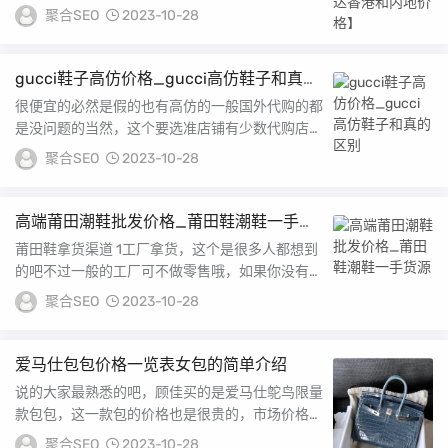
货无法根据您的描述判断香港英国都只有小票，和
聚合SEO
2023-10-28
内地...
gucci鞋子高仿价格_gucci高仿鞋子和真的
区别
很便宜的必然是假的也有高仿的一般国外代购的都
是没问题的当然，这个要选准店铺有少数代购店铺
现在搞掺假的把戏；这双gucci男士球鞋编号 A...
聚合SEO
2023-10-28
高端莆田潮鞋批发价格_莆田鞋潮鞋一手货
源
莆田鞋拿货渠道 1工厂拿货，这个是很多人都想到
的吧不过一般的工厂可不做零售哦，如果你没有一
定量的定做，别人懒得搭理你2档口拿货，一般以
聚合SEO
2023-10-28
批...
爱马仕包包价格一览表女包的简单介绍
说的大家最熟悉的吧，顾佳买的是爱马仕鸵鸟限量
款包包，这一款包的价格也是很贵的，市场价格是
30到40万。...
聚合SEO
2023-10-28