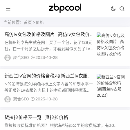
当前位置：
首页
> 价格
高仿lv女包及价格及图片_高仿lv女包及价
格及图片及价格
在杭州的李先生就在网上买了一个包，花了128元
钱，在一个月多之后拆开，才看到疑似买到了LV
的假货他希望客服能够退货，但是商家拒绝了他的
聚合SEO
2023-10-28
要...
新西兰lv官网的价格含税吗(新西兰lv衣服
2023)
lv的吊牌是怎么样的内标上文字内容的印制水平一
般正版的LV衣服的内标上的字母都印刷得很清
晰，内标上的字母U字两头对称，在同一水平线上
聚合SEO
2023-10-28
吊牌...
货拉拉价格表一览_货拉拉价格
货拉拉收费标准价格表？ 根据车型前5公里的收费标准，有30、