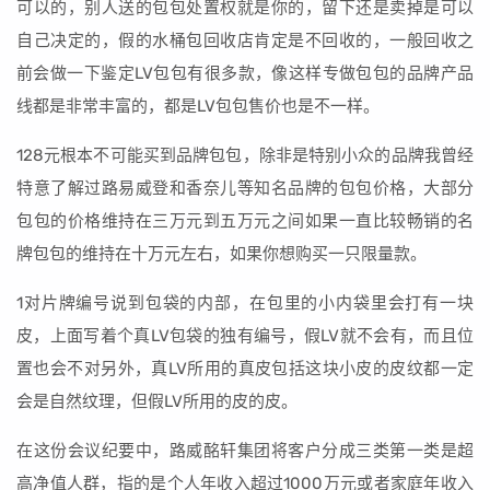
可以的，别人送的包包处置权就是你的，留下还是卖掉是可以
自己决定的，假的水桶包回收店肯定是不回收的，一般回收之
前会做一下鉴定LV包包有很多款，像这样专做包包的品牌产品
线都是非常丰富的，都是LV包包售价也是不一样。
128元根本不可能买到品牌包包，除非是特别小众的品牌我曾经
特意了解过路易威登和香奈儿等知名品牌的包包价格，大部分
包包的价格维持在三万元到五万元之间如果一直比较畅销的名
牌包包的维持在十万元左右，如果你想购买一只限量款。
1对片牌编号说到包袋的内部，在包里的小内袋里会打有一块
皮，上面写着个真LV包袋的独有编号，假LV就不会有，而且位
置也会不对另外，真LV所用的真皮包括这块小皮的皮纹都一定
会是自然纹理，但假LV所用的皮的皮。
在这份会议纪要中，路威酩轩集团将客户分成三类第一类是超
高净值人群，指的是个人年收入超过1000万元或者家庭年收入