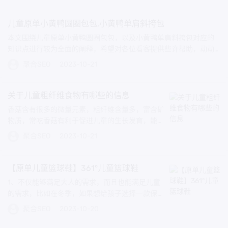
儿童原单小黄鸭圆圈包包,小黄鸭单肩斜挎包
本文围绕儿童原单小黄鸭圆圈包包，以及小黄鸭单肩斜挎包对应的
知识点进行较为全面的阐释，希望对各位看客提供些许帮助，动动
您的手指不要忘了收藏...
聚合SEO
2023-10-21
关于儿童粗纤维食物有哪些的信息
香菇含有很多的微量元素，粗纤维含量多，富含矿
物质，常吃香菇有利于促进儿童的生长发育，能够
调理脾胃山楂金桔汤 适合月龄12月龄以上需要食
聚合SEO
2023-10-21
材...
【原单儿童篮球鞋】361°儿童篮球鞋
1、不仅能够满足大人的需求，而且也能满足儿童
的需求，比如在冬季，如果想给孩子选择一款保暖
其舒适的儿童运动鞋，那么安踏的男孩儿皮面男童
聚合SEO
2023-10-20
篮球...