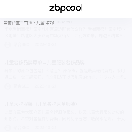
当前位置：
首页
> 儿童 第7页
儿童商城有哪些品牌（儿童商城）
衡水香榭丽都儿童商城小区周边配套怎么样？ 香榭丽都儿童商城小
区地址：路北区大庆路与中华大街交口西行200米。周边直线1KM范
围内交通配套...
聚合SEO
2023-10-21
儿童奢侈品牌原单→儿童服装奢侈品牌
奢侈品的原单包包是什么意思？ 原单货，就是最高端的复刻，采用
进口皮，做工超精细，完全到达了以假乱真的地步，非专业人士看
不出来，价格也是...
聚合SEO
2023-10-21
儿童大牌服装（儿童名牌原单服装）
此篇文章为大家介绍儿童名牌原单服装，以及儿童大牌服装对应的
知识点，希望对各位有所帮助，同时您不要忘了收藏本站喔。 十大
品牌儿童服装有哪些...
聚合SEO
2023-10-21