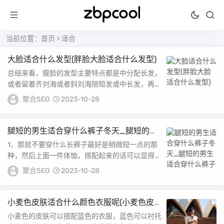
当前位置：
首页
> 适合
大脸适合什么发型(胖脸大脸适合什么发型)
总结来看，瘦脸的发型主要特点都是中分配长发，
或者留着齐刘海或者斜刘海陪短发或中长发，再将
发尾微微向内卷其实好看的发型还由很多，有些发
聚合SEO
2023-10-28
型只...
腿短的男生适合穿什么裤子冬天_腿短的男
生适合穿什么裤子
1、那就不要穿什么长裤子最好是稍微短一点的那
种，然后上面一件体恤，搭配起来的话可以显得稍
微腿长一点；搭配方案一直筒牛仔裤腿短的人裤腿
聚合SEO
2023-10-28
不宜...
小麦色皮肤适合什么颜色衣服呢(小麦色皮
肤适合什么颜色衣服)
小麦色的皮肤可以搭配蓝色的衣服，蓝色可以衬托