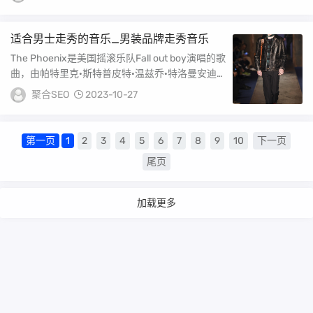
适合男士走秀的音乐_男装品牌走秀音乐
The Phoenix是美国摇滚乐队Fall out boy演唱的歌
曲，由帕特里克·斯特普皮特·温兹乔·特洛曼安迪·
赫里作词作曲，收录在...
聚合SEO
2023-10-27
第一页
1
2
3
4
5
6
7
8
9
10
下一页
尾页
加载更多