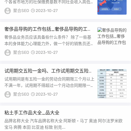
个各省市地方的社保缴费基数不同社会收入高低有
差异，所以社保卡目前还没有全国统一，到外省是
聚合SEO
2023-10-27
需要...
奢侈品导购的工作包括_奢侈品导购的工作
包
奢侈品业务员应该具备些什么条件？ 除了一些基
本的身体能力心理能力外，做一个好的销售员还需
要具备以下十个素质 一认识营销的能力，销售是
聚合SEO
2023-10-27
什么...
试用期交五险一金吗、工作试用期交五险一
金吗
试用期间是有五险一金的劳动合同期限三个月以上
不满一年，试用期不得超过一个月动合同期限一年
以上不满三年，试用期不得超过二个月年以上固定
聚合SEO
2023-10-27
期限...
粘土手工作品大全_品大全
品牌名称大全 汽车品牌名称大全 阿斯顿・马丁 奥迪 阿尔法罗米欧
宝马 奔腾 本田 比亚迪 标致 别克...