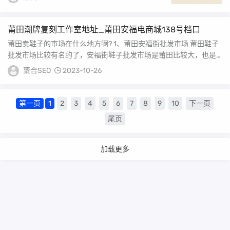
莆田潮牌复刻工作室地址_莆田安福电商城138号档口
莆田卖鞋子的市场在什么地方啊? 1、莆田安福街批发市场 莆田鞋子
批发市场比较有名的了，安福街鞋子批发市场是莆田比较大，也是
比较有名的批发...
聚合SEO
2023-10-26
第一页
1
2
3
4
5
6
7
8
9
10
下一页
尾页
加载更多