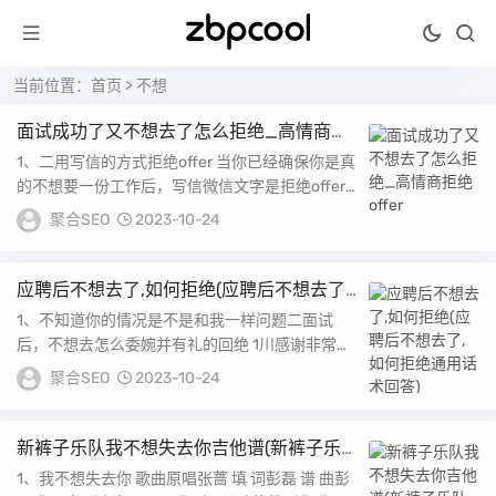
当前位置：
首页
> 不想
面试成功了又不想去了怎么拒绝_高情商拒
绝offer
1、二用写信的方式拒绝offer 当你已经确保你是真
的不想要一份工作后，写信微信文字是拒绝offer
较好的方式它避免了面谈时的尴尬，也能...
聚合SEO
2023-10-24
应聘后不想去了,如何拒绝(应聘后不想去了,
如何拒绝通用话术回答)
1、不知道你的情况是不是和我一样问题二面试
后，不想去怎么委婉并有礼的回绝 1川感谢非常简
单，感谢你给以的机会，也非常感谢贵司对我认
聚合SEO
2023-10-24
可！2...
新裤子乐队我不想失去你吉他谱(新裤子乐
队吉他谱不想失去你)
1、我不想失去你 歌曲原唱张蔷 填 词彭磊 谱 曲彭