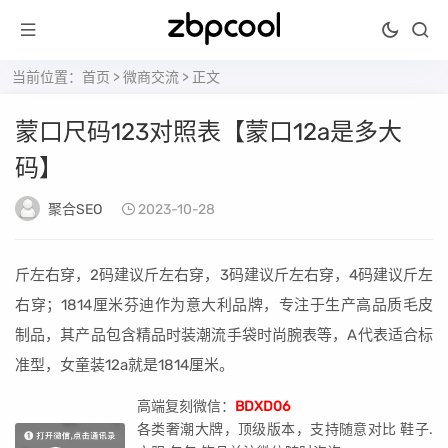
当前位置：
首页
>
微商交流
> 正文
蒙口尺码123对照表【蒙口12a是多大
码】
聚合SEO
2023-10-28
斤左右穿，2码建议斤左右穿，3码建议斤左右穿，4码建议斤左
右穿；1814厘米芬迪作为意大利品牌，专注于生产高品质毛皮
制品，其产品包含精品时装潮流手袋时尚腕表等，A代表适合标
准型，女童装12a就是1814厘米。
高端复刻微信：
BDXD06
各类奢潮大牌，顶级版本，支持随意对比 鞋子.