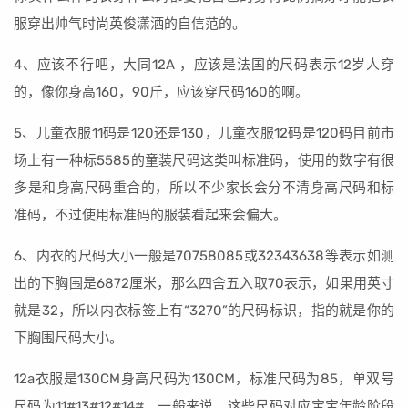
服穿出帅气时尚英俊潇洒的自信范的。
4、应该不行吧，大同12A ，应该是法国的尺码表示12岁人穿
的，像你身高160，90斤，应该穿尺码160的啊。
5、儿童衣服11码是120还是130，儿童衣服12码是120码目前市
场上有一种标5585的童装尺码这类叫标准码，使用的数字有很
多是和身高尺码重合的，所以不少家长会分不清身高尺码和标
准码，不过使用标准码的服装看起来会偏大。
6、内衣的尺码大小一般是70758085或32343638等表示如测
出的下胸围是6872厘米，那么四舍五入取70表示，如果用英寸
就是32，所以内衣标签上有“3270”的尺码标识，指的就是你的
下胸围尺码大小。
12a衣服是130CM身高尺码为130CM，标准尺码为85，单双号
尺码为11#13#12#14#，一般来说，这些尺码对应宝宝年龄阶段