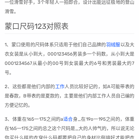
一位滑雪好手，3个年轻人一拍即合，设计出能远征极地的登山
滑雪。
蒙口尺码123对照表
1、蒙口使用的尺码体系只适用于他们自己品牌的
羽绒服
以及大
衣女装是从小到大，000123456男装多一个码数，从小到大是
0001234567从最小的00号到女装最大的6号和男装最大的7
号。
2、这些都是他们内部的
工作
人员比较好记的，如A可能带表的
是春款，B带表的是夏款的，主要是他们内部工作人员自己编的
方便记忆的。
3、体重在165一175之间的a
适合
身_在19o一195之间的，体重
在165一175之间的总之这个尺码是_大的人帅气的，所以说无论
你买什么样的衣穿什么码都要把自己的身材比例搞好才能把衣