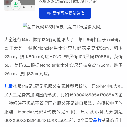
衣服.包包.饰品关注微信随时咨询
复制高端复刻微信
大童还有14A，你穿12A有可能都大了；蒙口5码相当于xxxl码，
属于大码一根据Moncler男士外套尺码表身高175cm，胸围
92cm，腰围80cm对应MONCLER尺码1CN尺码17088A，英码
36，美码S二根据Moncler女士外套尺码表身高175cm，胸围
96cm，腰围82cm对应。
儿童
衣服14a是L码常见服装有两种型号标法一是S小M中L大XL
加大二是身高加胸围的形式，比如16080A16585A17085A等第
一种标注不规范不管是国产服装还是进口服装，必须按中国的
服装；Moncler尺码4代表的是xL码，尺寸从小到大分别是
00XXS0XS1S2M3L4XL5XXL50年前，2个滑雪
品牌
制造商遇上