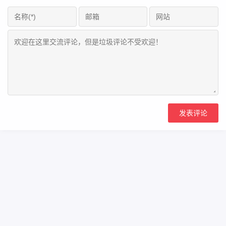
Copyright Your WebSite.Some Rights Reserved.
闽ICP备2022016783号
Powered:
Z-BlogPHP
Themes:
ZBPcool