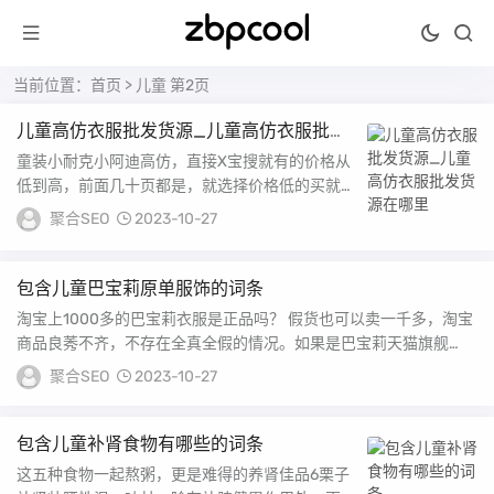
当前位置：
首页
> 儿童 第2页
儿童高仿衣服批发货源_儿童高仿衣服批发
货源在哪里
童装小耐克小阿迪高仿，直接X宝搜就有的价格从
低到高，前面几十页都是，就选择价格低的买就行
了但建议不要卖高仿，到时那些家长发现会砸你的
聚合SEO
2023-10-27
而且...
包含儿童巴宝莉原单服饰的词条
淘宝上1000多的巴宝莉衣服是正品吗？ 假货也可以卖一千多，淘宝
商品良莠不齐，不存在全真全假的情况。如果是巴宝莉天猫旗舰
店，那是正品。...
聚合SEO
2023-10-27
包含儿童补肾食物有哪些的词条
这五种食物一起熬粥，更是难得的养肾佳品6栗子