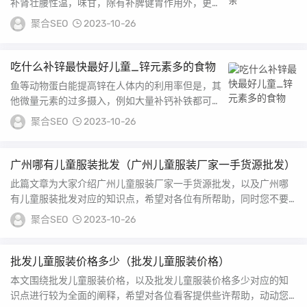
补肾壮腰性温，味甘，除有补脾健胃作用外，更有
补肾壮腰之功，对肾虚腰痛者最宜食用7松子补肾
聚合SEO
2023-10-26
益气...
吃什么补锌最快最好儿童_锌元素多的食物
鱼等动物蛋白能提高锌在人体内的利用率但是，其
他微量元素的过多摄入，例如大量补钙补铁都可影
响人体对锌的吸收同样，过多补充锌制剂，也会影
聚合SEO
2023-10-26
响人...
广州哪有儿童服装批发（广州儿童服装厂家一手货源批发）
此篇文章为大家介绍广州儿童服装厂家一手货源批发，以及广州哪
有儿童服装批发对应的知识点，希望对各位有所帮助，同时您不要
忘了收藏本站喔。 童...
聚合SEO
2023-10-26
批发儿童服装价格多少（批发儿童服装价格）
本文围绕批发儿童服装价格，以及批发儿童服装价格多少对应的知
识点进行较为全面的阐释，希望对各位看客提供些许帮助，动动您