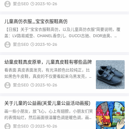
的手指不要忘了收藏本...
聚合SEO
2023-10-26
儿童高仿衣服_宝宝衣服鞋高仿
【日报】关于“宝宝衣服鞋高仿，以及儿童高仿衣服”简要说明，覆
盖：LV路易威登、CHANEL香奈儿、GUCCI古驰、DIOR迪奥、
PRAD...
聚合SEO
2023-10-26
幼童皮鞋真皮原单，儿童真皮鞋有哪些品牌
看表面 真皮表面发亮，有光泽颜色比较纯正，比
如黑色牛皮鞋，真皮的不仅要看起来乌黑发亮，还
要能清晰的看见纹理摸一摸 真皮皮具摸起来手感
聚合SEO
2023-10-26
很好...
关于儿童的公益画(关爱儿童公益活动画报)
画一些小朋友，放飞心，心上有翅膀，小朋友们笑
的表情灿烂，然后画面很温馨色调是暖色调，画面
的排列形成心性的。...
聚合SEO
2023-10-26